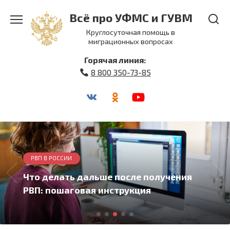
Перейти
Всё про УФМС и ГУВМ
к
содержанию
Круглосуточная помощь в
миграционных вопросах
Горячая линия:
8 800 350-73-85
РВП В РОССИИ
Что делать дальше после получения
РВП: пошаговая инструкция